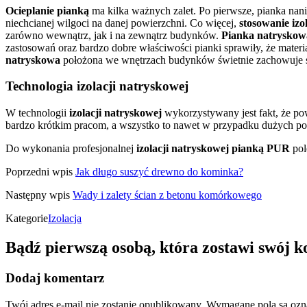
Ocieplanie pianką
ma kilka ważnych zalet. Po pierwsze, pianka nanie
niechcianej wilgoci na danej powierzchni. Co więcej,
stosowanie izo
zarówno wewnątrz, jak i na zewnątrz budynków.
Pianka natryskow
zastosowań oraz bardzo dobre właściwości pianki sprawiły, że materia
natryskowa
położona we wnętrzach budynków świetnie zachowuje się na
Technologia izolacji natryskowej
W technologii
izolacji natryskowej
wykorzystywany jest fakt, że pow
bardzo krótkim pracom, a wszystko to nawet w przypadku dużych po
Do wykonania profesjonalnej
izolacji natryskowej pianką PUR
pol
Poprzedni wpis
Jak długo suszyć drewno do kominka?
Następny wpis
Wady i zalety ścian z betonu komórkowego
Kategorie
Izolacja
Bądź pierwszą osobą, która zostawi swój 
Dodaj komentarz
Twój adres e-mail nie zostanie opublikowany.
Wymagane pola są oz