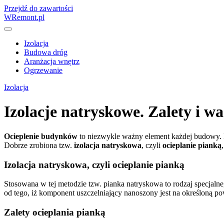
Przejdź do zawartości
WRemont.pl
Izolacja
Budowa dróg
Aranżacja wnętrz
Ogrzewanie
Izolacja
Izolacje natryskowe. Zalety i w
Ocieplenie budynków
to niezwykle ważny element każdej budowy. D
Dobrze zrobiona tzw.
izolacja natryskowa
, czyli
ocieplanie pianką
Izolacja natryskowa, czyli ocieplanie pianką
Stosowana w tej metodzie tzw. pianka natryskowa to rodzaj specjalneg
od tego, iż komponent uszczelniający nanoszony jest na określoną po
Zalety ocieplania pianką