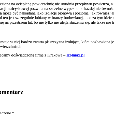
siona na ocieplaną powierzchnię nie utrudnia przepływu powietrza, a t
lacji natryskowej
pozwala na szczelne wypełnienie każdej nierównośc
a
może być nakładana jako izolację pionową i pozioma, jak również j
ł ten jest szczególnie lubiany w branży budowlanej, a co za tym idzie 
 przestrzeni lat, bo nie tylko nie ulega starzeniu się, ale także nie 
staje w niej bardzo zwarta płaszczyzna izolująca, która pozbawiona je
wierzchniach.
ecamy doświadczoną firmę z Krakowa –
Izolmax.pl
komentarz
naczone
*